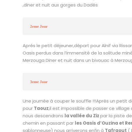
,diner et nuit aux gorges du Dadés
2eme Jour
Après le petit déjeuner,départ pour Alnif via Rissan
Oasis perdus dans l’immensité de la solitude min
Merzouga Diner et nuit dans un bivouac à Merzou
3eme Jour
Une journée à couper le souffle !!!Aprés un petit 
pour
Taouz
,il est impossible de passer ce villag
nous descendrons
la vallée du Ziz
par la piste d
chemin en passant par
les Oasis d’Ouzina et Re
sablonneuse) nous arriverons enfin à
Tafraout
( 