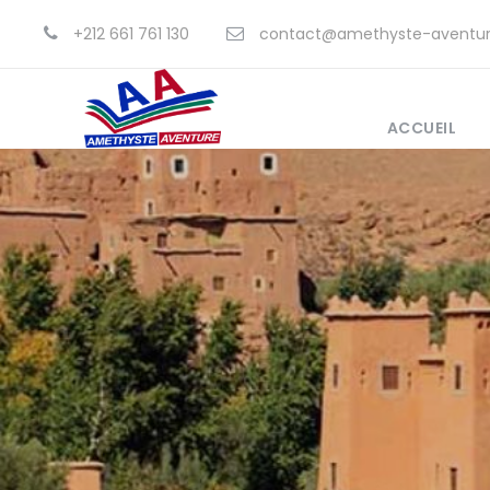
+212 661 761 130
contact@amethyste-aventu
ACCUEIL