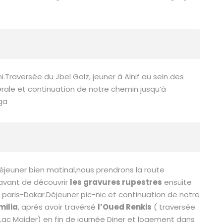
i.Traversée du Jbel Galz, jeuner à Alnif au sein des
érale et continuation de notre chemin jusqu’à
ga
déjeuner bien matinal,nous prendrons la route
e avant de découvrir
les gravures rupestres
ensuite
e paris-Dakar.Déjeuner pic-nic et continuation de notre
milia
, aprés avoir travérsé
l’Oued Renkis
( traversée
Lac Maider) en fin de journée Diner et logement dans