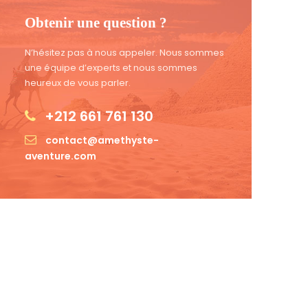
Obtenir une question ?
N’hésitez pas à nous appeler. Nous sommes
une équipe d’experts et nous sommes
heureux de vous parler.
+212 661 761 130
contact@amethyste-
aventure.com