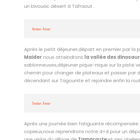
un bivouac désert à Tafraout .
4eme Jour
Aprés le petit déjeuner,départ en premier par la 
Maider
nous atteindrons
la vallée des dinosau
sablonneuses,déjeuner pique-nique sur la piste v
chemin pour changer de plateaux et passer par 
décendant sur Tagounite et rejoindre enfin la rou
5eme Jour
Aprés une journée bien fatiguante récompensée p
copieux,nous reprendrons notre 4×4 pour un dép
une visite du village de
Tamgroute
et ses atelier