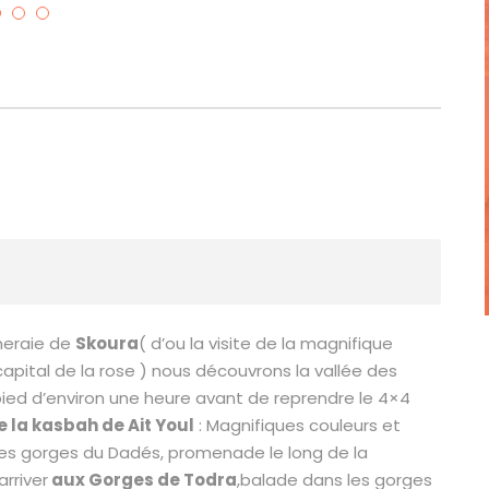
meraie de
Skoura
( d’ou la visite de la magnifique
capital de la rose ) nous découvrons la vallée des
ed d’environ une heure avant de reprendre le 4×4
 la kasbah de Ait Youl
: Magnifiques couleurs et
es gorges du Dadés, promenade le long de la
arriver
aux Gorges de Todra
,balade dans les gorges