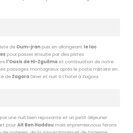
piste de
Oum-jran
puis en allongeant
le lac
res
pour passer ensuite par des pistes
ers
l’Oasis de Hi-Zguilma
et continuation de notre
des passages montagneux après le poste militaire en
te de
Zagora
Diner et nuit à L’hotel à Zagora
ar une nuit bien reposante et un petit déjeuner
art pour
Ait Ben Haddou
mais enpremier,nous ferons
s de poteries, de la zaouia Naciria et de l’acienne