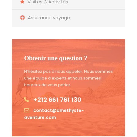
Visites & Activités
Assurance voyage
Obtenir une question ?
N’hésitez pas à nous appeler. Nous sommes
une équipe d’experts et nous sommes
heureux de vous parler.
+212 661 761 130
contact@amethyste-
aventure.com