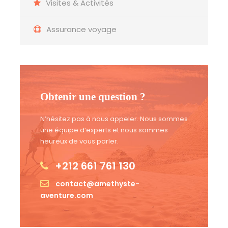
Visites & Activités
Assurance voyage
Obtenir une question ?
N’hésitez pas à nous appeler. Nous sommes
une équipe d’experts et nous sommes
heureux de vous parler.
+212 661 761 130
contact@amethyste-
aventure.com